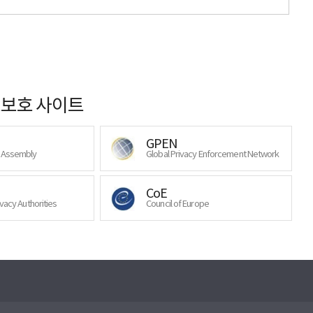
보호 사이트
GPEN
y Assembly
Global Privacy Enforcement Network
CoE
ivacy Authorities
Council of Europe