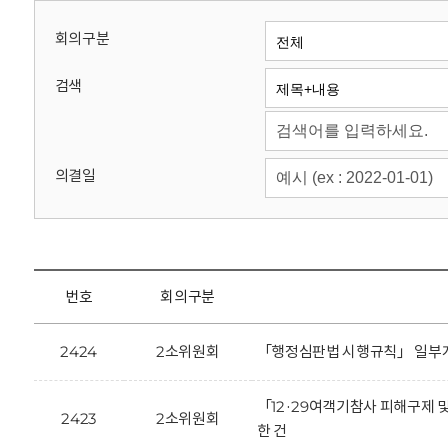
회
회의구분
검색
의결일
번호
회의구분
2424
2소위원회
「행정심판법 시행규칙」 일부개
「12·29여객기참사 피해구제 
2423
2소위원회
한 건