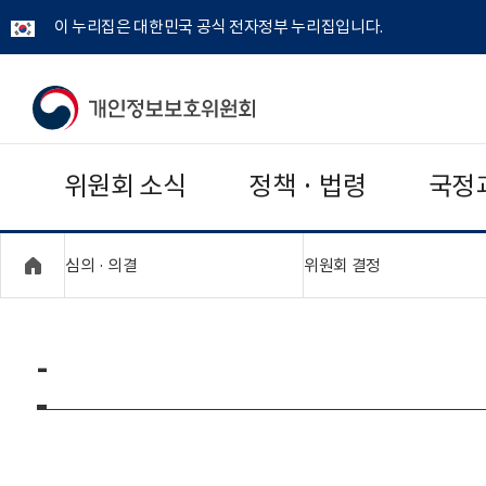
이 누리집은 대한민국 공식 전자정부 누리집입니다.
개
인
위원회 소식
정책 · 법령
국정
정
보
"접기,펼치기"
"접기,펼치기"
심의 · 의결
위원회 결정
보
호
-
위
원