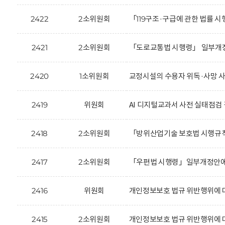
2422
2소위원회
「119구조·구급에 관한 법률 
2421
2소위원회
「도로교통법 시행령」 일부개정
2420
1소위원회
교정시설의 수용자 위독·사망 사
2419
위원회
AI 디지털교과서 사전 실태점검 결과
2418
2소위원회
「방위산업기술 보호법 시행규칙
2417
2소위원회
「우편법 시행령」일부개정안에 
2416
위원회
개인정보보호 법규 위반행위에 대한
2415
2소위원회
개인정보보호 법규 위반행위에 대한