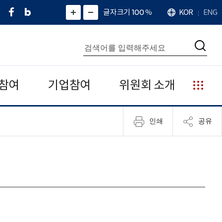
페
네
X
확
글자크기 100
%
KOR
ENG
언
화
화
이
이
(
대
어
면
면
스
버
트
수
확
축
북
블
위
대
통
소
치
검
로
터
합
색
그
)
검
색
참여
기업참여
위원회 소개
누
리
집
인쇄
공유
안
내