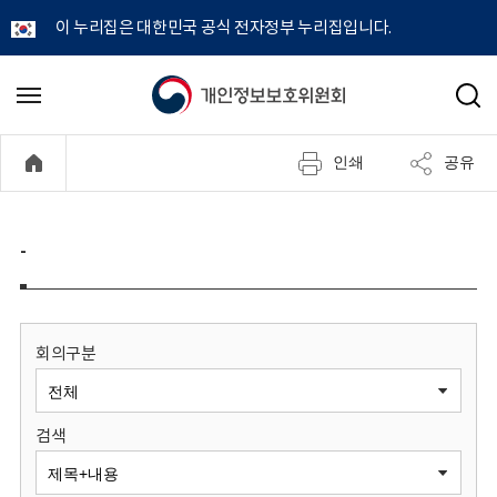
이 누리집은 대한민국 공식 전자정부 누리집입니다.
개
메
검
뉴
색
인
열
인쇄
공유
기
정
보
-
보
호
회의구분
위
검색
원