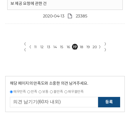
보 제공 요청에 관한 건
2020-04-13
23385
〈
〉
〈
11
12
13
14
15
16
17
18
19
20
〉
〈
〉
해당 페이지의 만족도와 소중한 의견 남겨주세요.
매우만족
만족
보통
불만족
매우불만족
등록