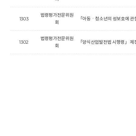
법령평가전문위원
1303
「아동ㆍ청소년의 성보호에 관한
회
법령평가전문위원
1302
「양식산업발전법 시행령」 제정
회