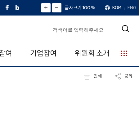
페
네
X
확
글자크기 100
%
KOR
ENG
언
화
화
이
이
(
대
어
면
면
스
버
트
수
확
축
북
블
위
대
통
소
치
검
로
터
합
색
그
)
검
색
참여
기업참여
위원회 소개
누
리
집
인쇄
공유
안
내