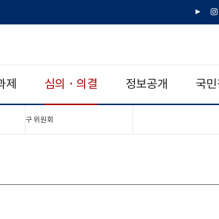
유
인
튜
스
브
타
그
램
과제
심의 · 의결
정보공개
국민
"접기,펼치기"
구 위원회