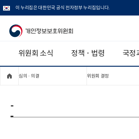
이 누리집은 대한민국 공식 전자정부 누리집입니다.
개
인
위원회 소식
정책 · 법령
국정
정
보
"접기,펼치기"
"접기,펼치기"
심의 · 의결
위원회 결정
보
호
-
위
원