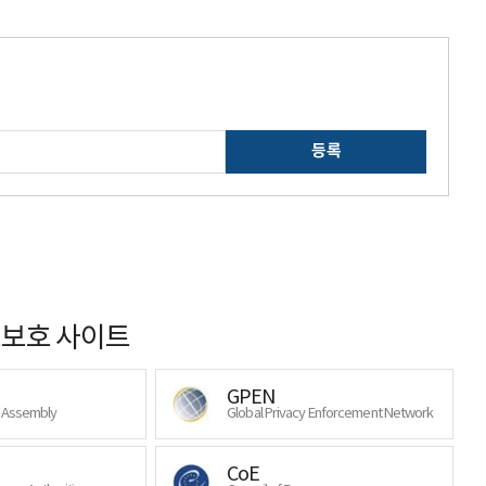
등록
보호 사이트
GPEN
y Assembly
Global Privacy Enforcement Network
CoE