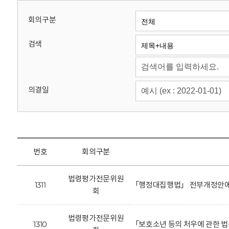
회
회의구분
검색
의결일
번호
회의구분
법령평가전문위원
1311
「행정대집행법」 전부개정안에 
회
법령평가전문위원
1310
「보호소년 등의 처우에 관한 법