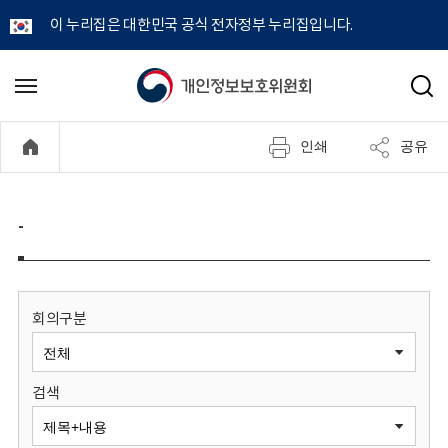
이 누리집은 대한민국 공식 전자정부 누리집입니다.
개
메
검
뉴
색
인
열
인쇄
공유
기
정
보
-
보
호
회의구분
위
검색
원