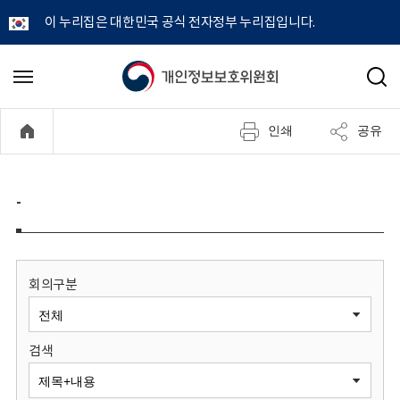
이 누리집은 대한민국 공식 전자정부 누리집입니다.
개
메
검
뉴
색
인
열
인쇄
공유
기
정
보
-
보
호
회의구분
위
검색
원