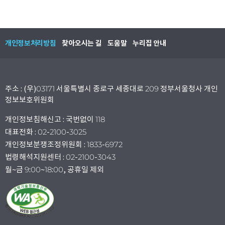
개인정보처리방침
찾아오시는 길
도움말
누리집 안내
주소 : (우)03171 서울특별시 종로구 세종대로 209 정부서울청사 개인
정보보호위원회
개인정보침해신고 : 국번없이 118
대표전화 : 02-2100-3025
개인정보분쟁조정위원회 : 1833-6972
법령해석지원센터 : 02-2100-3043
월~금 9:00~18:00, 공휴일 제외