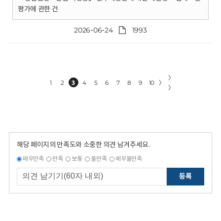
평가에 관한 건
2026-06-24
1993
〉
1
2
3
4
5
6
7
8
9
10
〉
〉
해당 페이지의 만족도와 소중한 의견 남겨주세요.
매우만족
만족
보통
불만족
매우불만족
등록