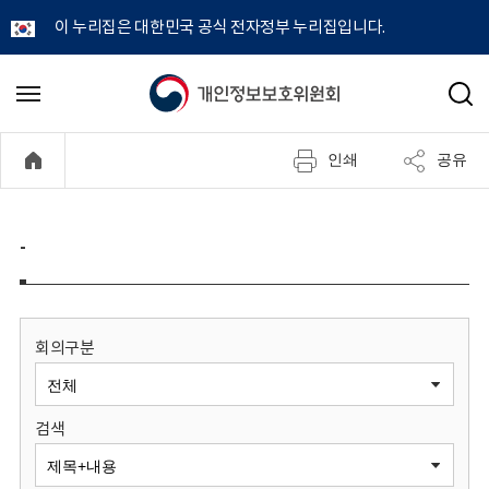
이 누리집은 대한민국 공식 전자정부 누리집입니다.
개
메
검
뉴
색
인
열
인쇄
공유
기
정
보
-
보
호
회의구분
위
검색
원