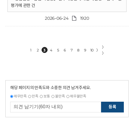
평가에 관한 건
2026-06-24
1920
〉
1
2
3
4
5
6
7
8
9
10
〉
〉
해당 페이지의 만족도와 소중한 의견 남겨주세요.
매우만족
만족
보통
불만족
매우불만족
등록