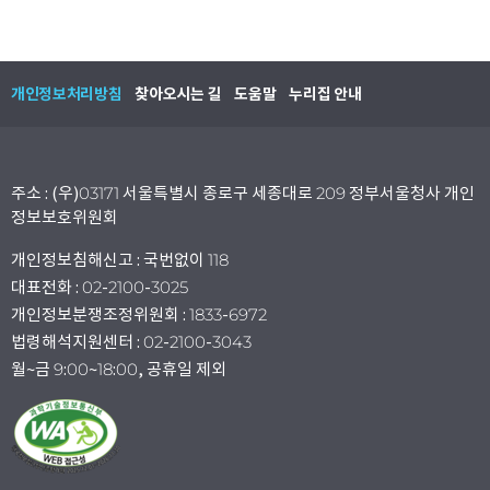
개인정보처리방침
찾아오시는 길
도움말
누리집 안내
주소 : (우)03171 서울특별시 종로구 세종대로 209 정부서울청사 개인
정보보호위원회
개인정보침해신고 : 국번없이 118
대표전화 : 02-2100-3025
개인정보분쟁조정위원회 : 1833-6972
법령해석지원센터 : 02-2100-3043
월~금 9:00~18:00, 공휴일 제외