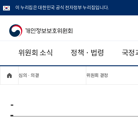
이 누리집은 대한민국 공식 전자정부 누리집입니다.
개
인
위원회 소식
정책 · 법령
국정
정
보
"접기,펼치기"
"접기,펼치기"
심의 · 의결
위원회 결정
보
호
-
위
원