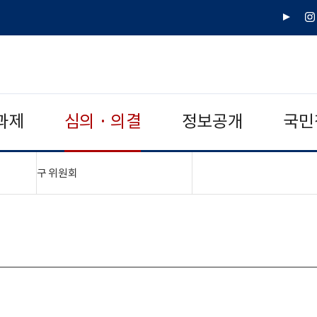
유
인
튜
스
브
타
그
램
과제
심의 · 의결
정보공개
국민
"접기,펼치기"
구 위원회