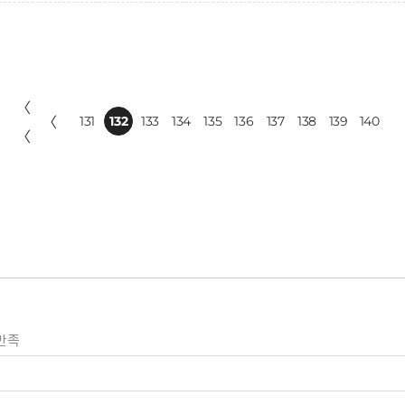
〈
〈
131
132
133
134
135
136
137
138
139
140
〈
만족