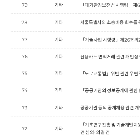
79
기타
「대기환경보전법 시행령」제66
78
기타
서울특별시의 소송비용 회수를 위
77
기타
「기술사법 시행령」제26조의2
76
기타
신용카드 변칙거래 관련 개인정보
75
기타
「도로교통법」위반 관련 우편으
74
기타
「공공기관의 정보공개에 관한 법
73
기타
공공기관 등의 공개채용 관련 개
「기초연구진흥 및 기술개발지원에
72
기타
견 심의·의결 건