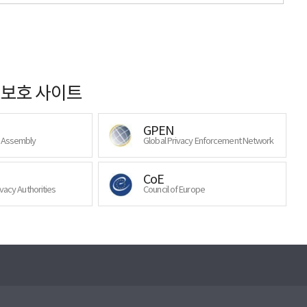
보호 사이트
GPEN
y Assembly
Global Privacy Enforcement Network
CoE
ivacy Authorities
Council of Europe