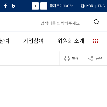
페
네
X
확
글자크기 100
%
KOR
ENG
언
화
화
이
이
(
대
어
면
면
스
버
트
수
확
축
북
블
위
대
통
소
치
검
로
터
합
색
그
)
검
색
참여
기업참여
위원회 소개
누
리
집
인쇄
공유
안
내