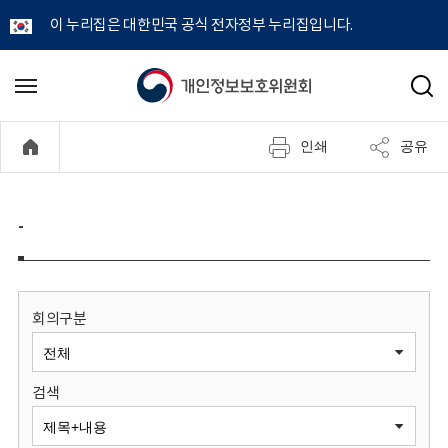
이 누리집은 대한민국 공식 전자정부 누리집입니다.
개
메
검
뉴
색
인
열
인쇄
공유
기
정
보
-
보
호
회의구분
위
검색
원