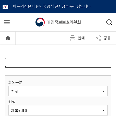
이 누리집은 대한민국 공식 전자정부 누리집입니다.
개
메
검
뉴
색
인
열
인쇄
공유
기
정
보
-
보
호
회의구분
위
검색
원