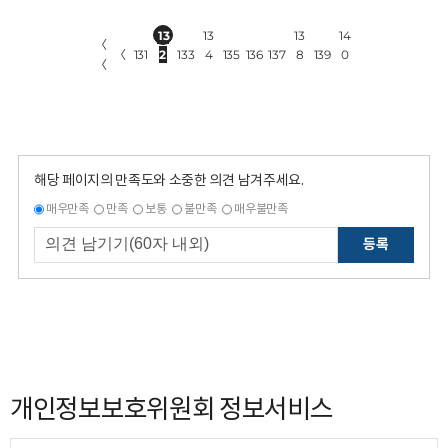
13
13
13
14
〈
〈
131
2
133
4
135
136
137
8
139
0
〈
해당 페이지의 만족도와 소중한 의견 남겨주세요.
매우만족
만족
보통
불만족
매우불만족
등록
개인정보보호위원회 정보서비스