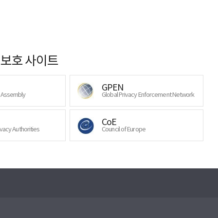
보호 사이트
GPEN
y Assembly
Global Privacy Enforcement Network
CoE
ivacy Authorities
Council of Europe