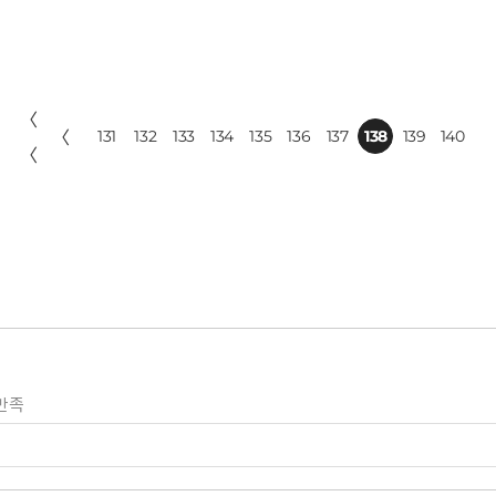
〈
〈
131
132
133
134
135
136
137
138
139
140
〈
만족