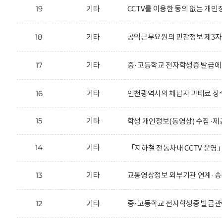
19
기타
CCTV를 이용한 동의 없는 개
18
기타
공익근무요원의 민감정보 제3자 
17
기타
중·고등학교 전자학생증 발급에
16
기타
인천광역시의 체납자 과태료 징수
15
기타
학생 개인정보(동영상) 수집·제
14
기타
「지하철 전동차내 CCTV 운영
13
기타
교통영상정보 외부기관 연계·송
12
기타
중·고등학교 전자학생증 발급관