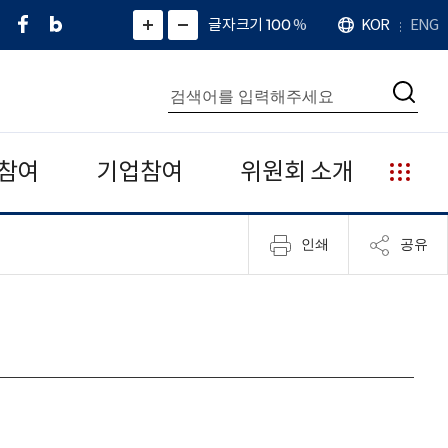
페
네
X
확
글자크기 100
%
KOR
ENG
언
화
화
이
이
(
대
어
면
면
스
버
트
수
확
축
북
블
위
대
통
소
치
검
로
터
합
색
그
)
검
색
참여
기업참여
위원회 소개
누
리
집
인쇄
공유
안
내