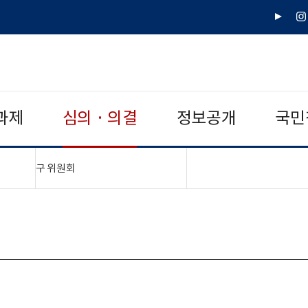
유
인
튜
스
브
타
그
램
과제
심의 · 의결
정보공개
국민
"접기,펼치기"
구 위원회