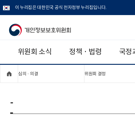
이 누리집은 대한민국 공식 전자정부 누리집입니다.
개
인
위원회 소식
정책 · 법령
국정
정
보
"접기,펼치기"
"접기,펼치기"
심의 · 의결
위원회 결정
보
호
-
위
원