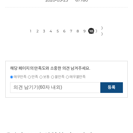
2020-05-25
67780
〉
1
2
3
4
5
6
7
8
9
10
〉
〉
해당 페이지의 만족도와 소중한 의견 남겨주세요.
매우만족
만족
보통
불만족
매우불만족
등록