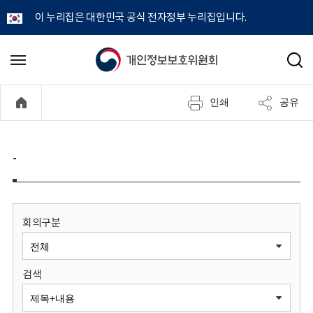
이 누리집은 대한민국 공식 전자정부 누리집입니다.
개
메
검
뉴
색
인
열
인쇄
공유
기
정
보
-
보
호
회의구분
위
검색
원