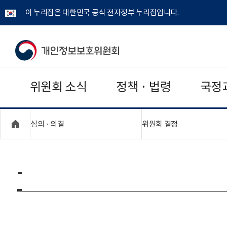
이 누리집은 대한민국 공식 전자정부 누리집입니다.
개
인
위원회 소식
정책 · 법령
국정
정
보
"접기,펼치기"
"접기,펼치기"
심의 · 의결
위원회 결정
보
호
-
위
원