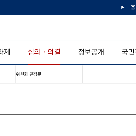
유
인
튜
스
브
타
그
램
과제
심의 · 의결
정보공개
국민
"접기,펼치기"
위원회 결정문