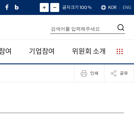
페
네
X
확
글자크기 100
%
KOR
ENG
언
화
화
이
이
(
대
어
면
면
스
버
트
수
확
축
북
블
위
대
통
소
치
검
로
터
합
색
그
)
검
색
참여
기업참여
위원회 소개
누
리
집
인쇄
공유
안
내