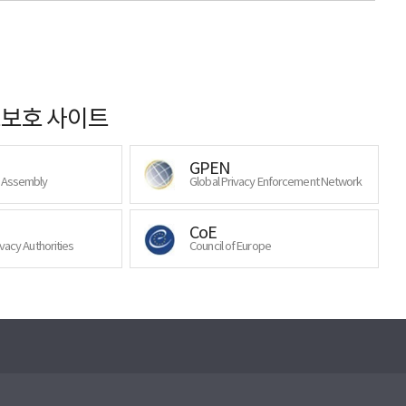
보호 사이트
GPEN
y Assembly
Global Privacy Enforcement Network
CoE
ivacy Authorities
Council of Europe