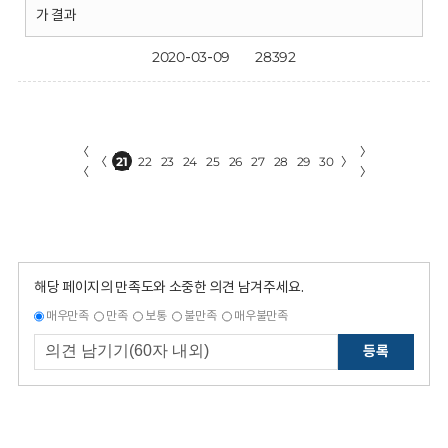
가 결과
2020-03-09
28392
〈
〉
〈
21
22
23
24
25
26
27
28
29
30
〉
〈
〉
해당 페이지의 만족도와 소중한 의견 남겨주세요.
매우만족
만족
보통
불만족
매우불만족
등록