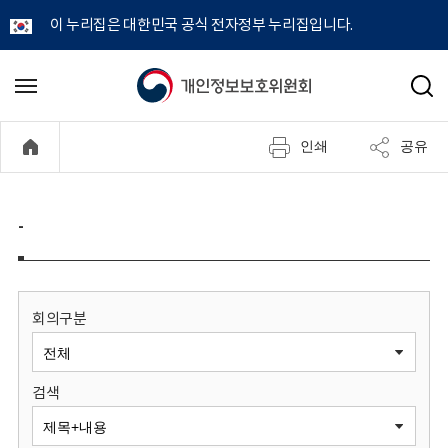
이 누리집은 대한민국 공식 전자정부 누리집입니다.
개
메
검
뉴
색
인
열
인쇄
공유
기
정
보
-
보
호
회의구분
위
검색
원