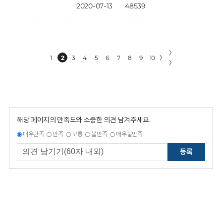
2020-07-13
48539
〉
1
2
3
4
5
6
7
8
9
10
〉
〉
해당 페이지의 만족도와 소중한 의견 남겨주세요.
매우만족
만족
보통
불만족
매우불만족
등록