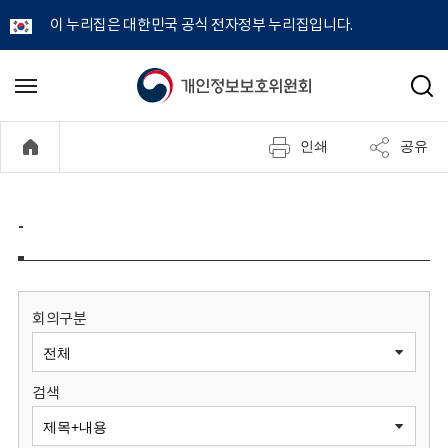
이 누리집은 대한민국 공식 전자정부 누리집입니다.
개
메
검
뉴
색
인
열
인쇄
공유
기
정
보
-
보
호
회의구분
위
검색
원