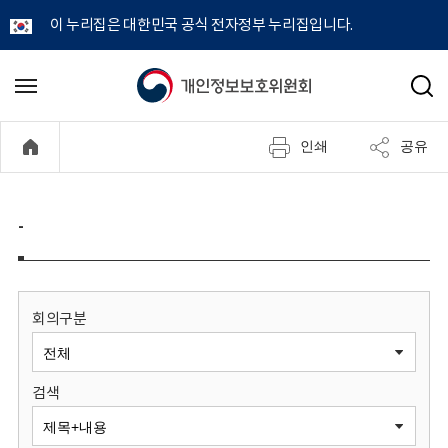
이 누리집은 대한민국 공식 전자정부 누리집입니다.
개
메
검
뉴
색
인
열
인쇄
공유
기
정
보
-
보
호
회의구분
위
검색
원