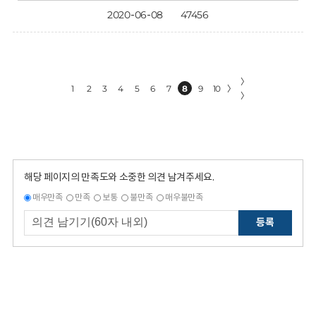
2020-06-08
47456
〉
1
2
3
4
5
6
7
8
9
10
〉
〉
해당 페이지의 만족도와 소중한 의견 남겨주세요.
매우만족
만족
보통
불만족
매우불만족
등록