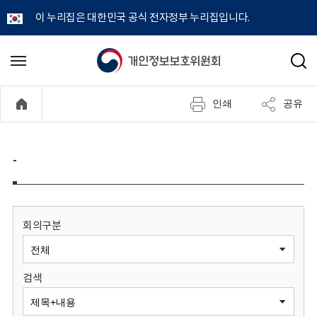
이 누리집은 대한민국 공식 전자정부 누리집입니다.
개
메
검
뉴
색
인
열
인쇄
공유
기
정
보
-
보
호
회의구분
위
검색
원