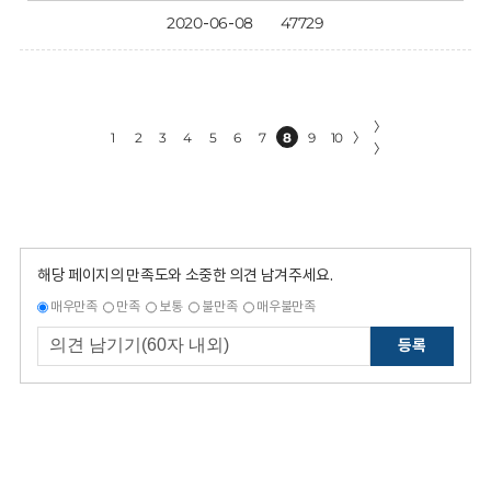
2020-06-08
47729
〉
1
2
3
4
5
6
7
8
9
10
〉
〉
해당 페이지의 만족도와 소중한 의견 남겨주세요.
매우만족
만족
보통
불만족
매우불만족
등록