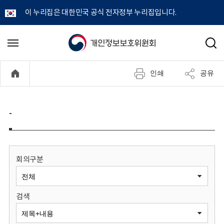
이 누리집은 대한민국 공식 전자정부 누리집입니다.
개
메
검
뉴
색
인
열
인쇄
공유
기
정
보
-
보
호
회의구분
위
검색
원