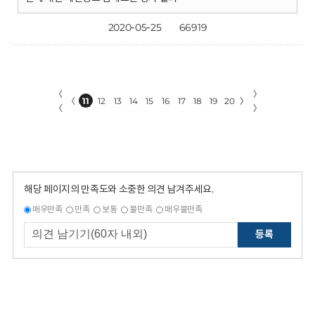
2020-05-25
66919
〈
〉
〈
11
12
13
14
15
16
17
18
19
20
〉
〈
〉
해당 페이지의 만족도와 소중한 의견 남겨주세요.
매우만족
만족
보통
불만족
매우불만족
등록