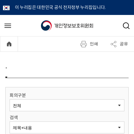
이 누리집은 대한민국 공식 전자정부 누리집입니다.
개
메
검
뉴
색
인
열
인쇄
공유
기
정
보
-
보
호
회의구분
위
검색
원