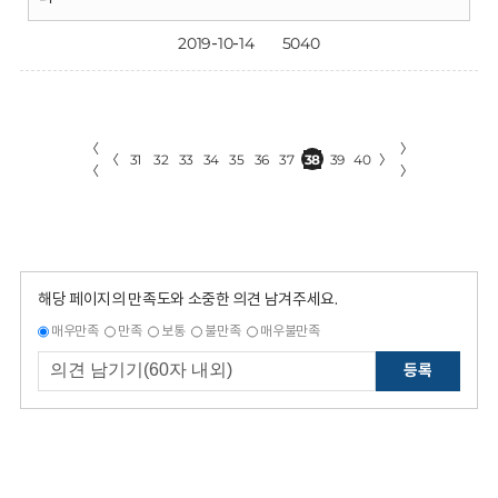
2019-10-14
5040
〈
〉
〈
31
32
33
34
35
36
37
38
39
40
〉
〈
〉
해당 페이지의 만족도와 소중한 의견 남겨주세요.
매우만족
만족
보통
불만족
매우불만족
등록