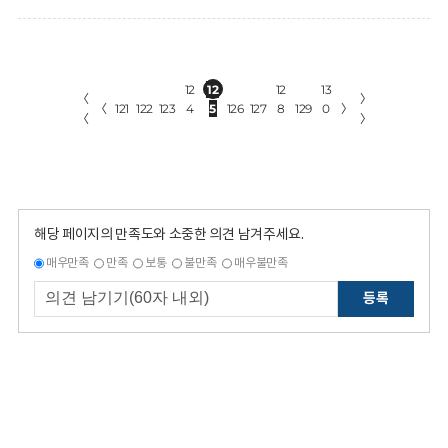
12
12
12
13
〈
〉
〈
121
122
123
4
5
126
127
8
129
0
〉
〈
〉
해당 페이지의 만족도와 소중한 의견 남겨주세요.
매우만족
만족
보통
불만족
매우불만족
등록