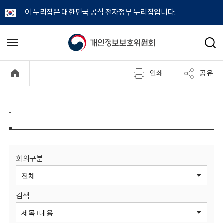
이 누리집은 대한민국 공식 전자정부 누리집입니다.
개
메
검
뉴
색
인
열
인쇄
공유
기
정
보
-
보
호
회의구분
위
검색
원