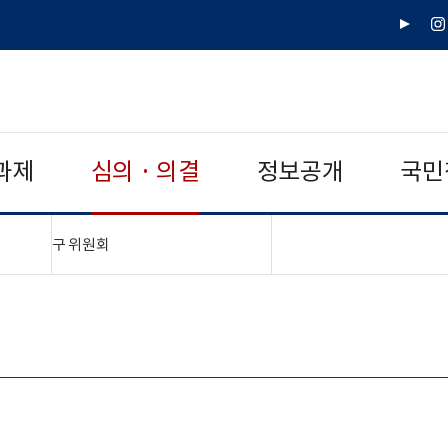
유
인
튜
스
브
타
그
램
과제
심의 · 의결
정보공개
국민
"접기,펼치기"
구 위원회