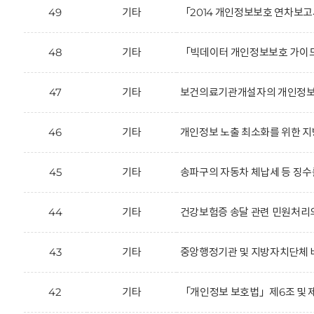
49
기타
「2014 개인정보보호 연차보고
48
기타
「빅데이터 개인정보보호 가이드
47
기타
보건의료기관개설자의 개인정보 
46
기타
개인정보 노출 최소화를 위한 지
45
기타
송파구의 자동차 체납세 등 징수를
44
기타
건강보험증 송달 관련 민원처리
43
기타
중앙행정기관 및 지방자치단체 
42
기타
「개인정보 보호법」제6조 및 제