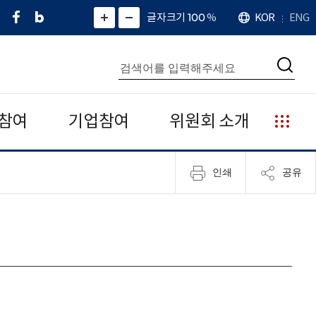
페
네
X
확
글자크기 100
%
KOR
ENG
언
화
화
이
이
(
대
어
면
면
스
버
트
수
확
축
북
블
위
대
통
소
치
검
로
터
합
색
그
)
검
색
참여
기업참여
위원회 소개
누
리
집
인쇄
공유
안
내