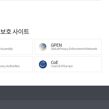
보호 사이트
GPEN
y Assembly
Global Privacy Enforcement Network
CoE
ivacy Authorities
Council of Europe