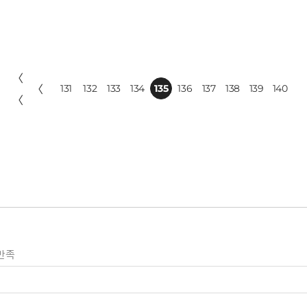
〈
〈
131
132
133
134
135
136
137
138
139
140
〈
만족