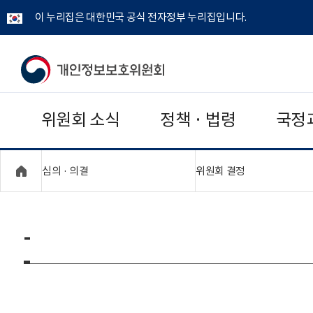
이 누리집은 대한민국 공식 전자정부 누리집입니다.
개
인
위원회 소식
정책 · 법령
국정
정
보
"접기,펼치기"
"접기,펼치기"
심의 · 의결
위원회 결정
보
호
-
위
원