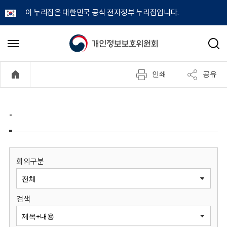
이 누리집은 대한민국 공식 전자정부 누리집입니다.
개
메
검
뉴
색
인
열
인쇄
공유
기
정
보
-
보
호
회의구분
위
검색
원