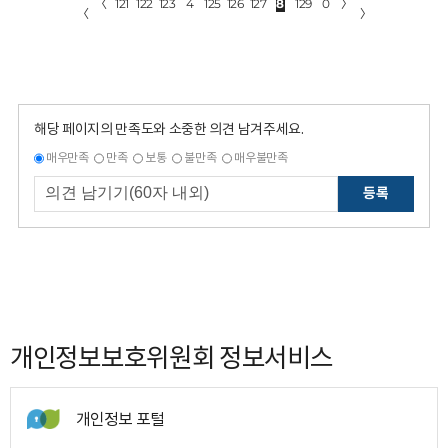
〈
121
122
123
4
125
126
127
8
129
0
〉
〈
〉
해당 페이지의 만족도와 소중한 의견 남겨주세요.
매우만족
만족
보통
불만족
매우불만족
등록
개인정보보호위원회 정보서비스
개인정보 포털