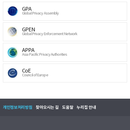
GPA
Global Privacy Assembly
GPEN
Global Privacy Enforcement Network
APPA
Asia Pacific Privacy Authorities
CoE
Council of Europe
개인정보처리방침
찾아오시는 길
도움말
누리집 안내