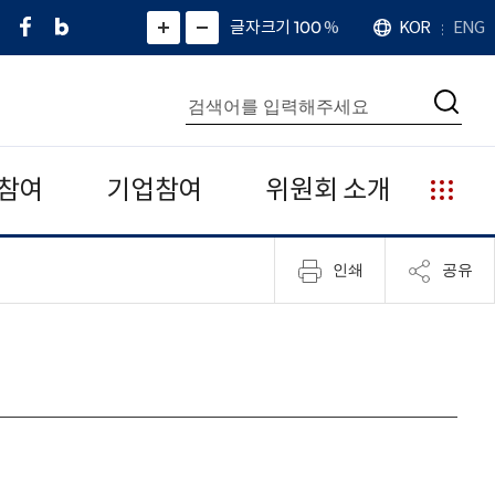
페
네
X
확
글자크기 100
%
KOR
ENG
언
화
화
이
이
(
대
어
면
면
스
버
트
수
확
축
북
블
위
대
통
소
치
검
로
터
합
색
그
)
검
색
참여
기업참여
위원회 소개
누
리
집
인쇄
공유
안
내