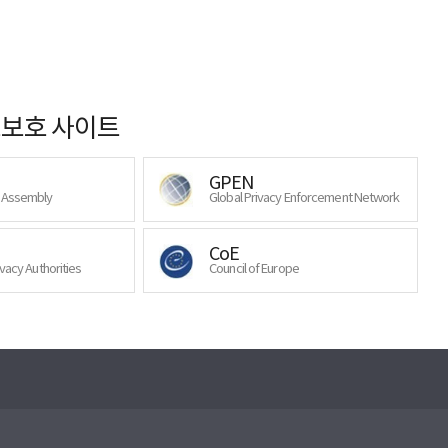
보호 사이트
GPEN
y Assembly
Global Privacy Enforcement Network
CoE
ivacy Authorities
Council of Europe