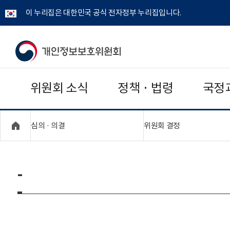
이 누리집은 대한민국 공식 전자정부 누리집입니다.
개
인
위원회 소식
정책 · 법령
국정
정
보
"접기,펼치기"
"접기,펼치기"
심의 · 의결
위원회 결정
보
호
-
위
원