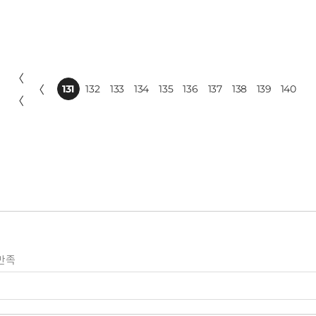
〈
〈
131
132
133
134
135
136
137
138
139
140
〈
만족