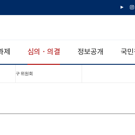
유
인
튜
스
브
타
그
램
과제
심의 · 의결
정보공개
국민
"접기,펼치기"
구 위원회