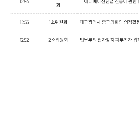
1254
「애니메이션산업 진흥에 관한 
회
1253
1소위원회
대구광역시 중구의회의 의정활동을
1252
2소위원회
법무부의 전자장치 피부착자 위치