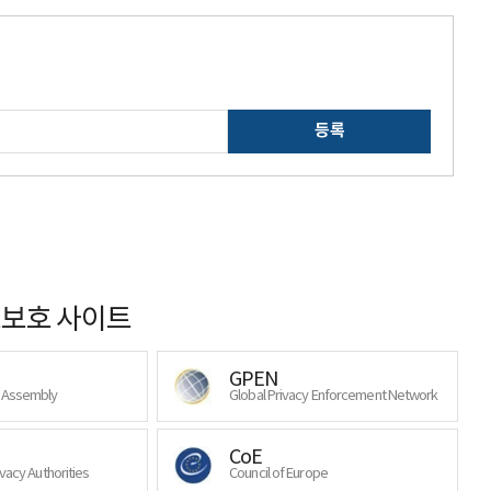
등록
보호 사이트
GPEN
y Assembly
Global Privacy Enforcement Network
CoE
ivacy Authorities
Council of Europe