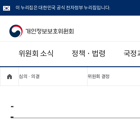
이 누리집은 대한민국 공식 전자정부 누리집입니다.
개
인
위원회 소식
정책 · 법령
국정
정
보
"접기,펼치기"
"접기,펼치기"
심의 · 의결
위원회 결정
보
호
-
위
원