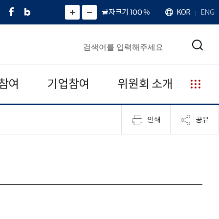
페
네
X
확
글자크기 100
%
KOR
ENG
언
화
화
이
이
(
대
어
면
면
스
버
트
수
확
축
북
블
위
대
통
소
치
검
로
터
합
색
그
)
검
색
참여
기업참여
위원회 소개
누
리
집
인쇄
공유
안
내