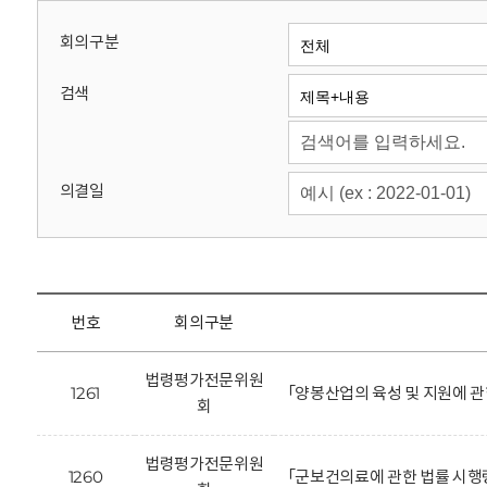
회
회의구분
검색
의결일
번호
회의구분
법령평가전문위원
1261
「양봉산업의 육성 및 지원에 관
회
법령평가전문위원
1260
「군보건의료에 관한 법률 시행