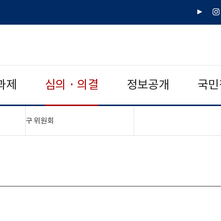
유
인
튜
스
브
타
그
램
과제
심의 · 의결
정보공개
국민
"접기,펼치기"
구 위원회