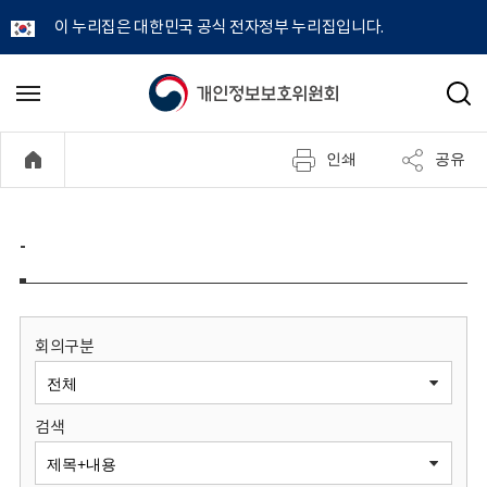
이 누리집은 대한민국 공식 전자정부 누리집입니다.
개
메
검
뉴
색
인
열
인쇄
공유
기
정
보
-
보
호
회의구분
위
검색
원