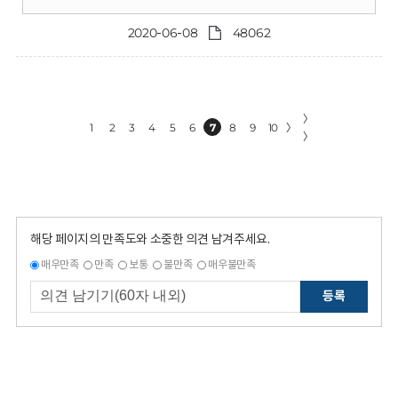
2020-06-08
48062
〉
1
2
3
4
5
6
7
8
9
10
〉
〉
해당 페이지의 만족도와 소중한 의견 남겨주세요.
매우만족
만족
보통
불만족
매우불만족
등록