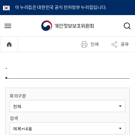
이 누리집은 대한민국 공식 전자정부 누리집입니다.
개
메
검
뉴
색
인
열
인쇄
공유
기
정
보
-
보
호
회의구분
위
검색
원