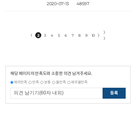
2020-07-13
48597
〉
1
2
3
4
5
6
7
8
9
10
〉
〉
해당 페이지의 만족도와 소중한 의견 남겨주세요.
매우만족
만족
보통
불만족
매우불만족
등록