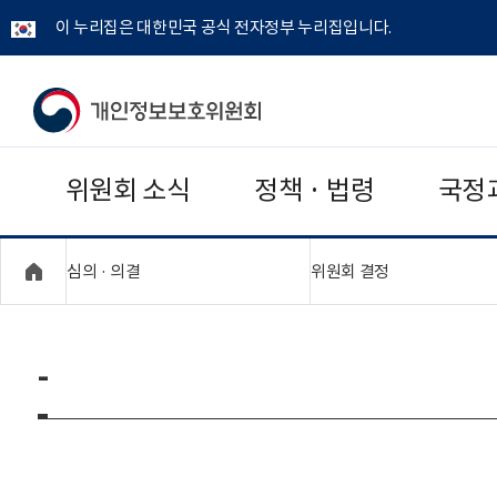
이 누리집은 대한민국 공식 전자정부 누리집입니다.
개
인
위원회 소식
정책 · 법령
국정
정
보
"접기,펼치기"
"접기,펼치기"
심의 · 의결
위원회 결정
보
호
-
위
원