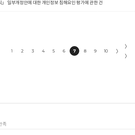
」 일부개정안에 대한 개인정보 침해요인 평가에 관한 건
〉
1
2
3
4
5
6
7
8
9
10
〉
〉
만족