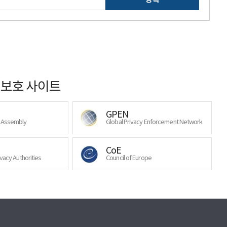
보호 사이트
GPEN
y Assembly
Global Privacy Enforcement Network
CoE
ivacy Authorities
Council of Europe