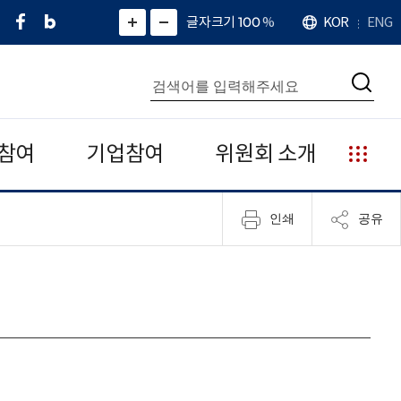
페
네
X
확
글자크기 100
%
KOR
ENG
언
화
화
이
이
(
대
어
면
면
스
버
트
수
확
축
북
블
위
대
통
소
치
검
로
터
합
색
그
)
검
색
참여
기업참여
위원회 소개
누
리
집
인쇄
공유
안
내