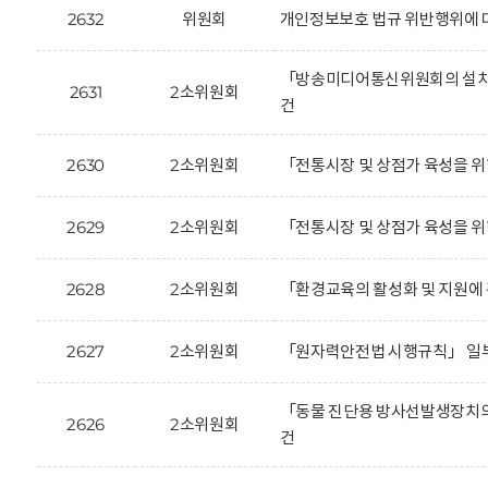
2632
위원회
개인정보보호 법규 위반행위에 대한
「방송미디어통신위원회의 설치 
2631
2소위원회
건
2630
2소위원회
「전통시장 및 상점가 육성을 위
2629
2소위원회
「전통시장 및 상점가 육성을 위
2628
2소위원회
「환경교육의 활성화 및 지원에 
2627
2소위원회
「원자력안전법 시행규칙」 일부
「동물 진단용 방사선발생장치의
2626
2소위원회
건