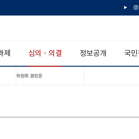
유
인
튜
스
브
타
그
램
과제
심의 · 의결
정보공개
국민
"접기,펼치기"
위원회 결정문