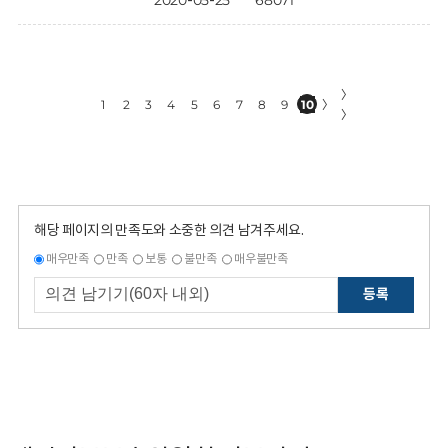
2020-05-25
68071
〉
1
2
3
4
5
6
7
8
9
10
〉
〉
해당 페이지의 만족도와 소중한 의견 남겨주세요.
매우만족
만족
보통
불만족
매우불만족
등록