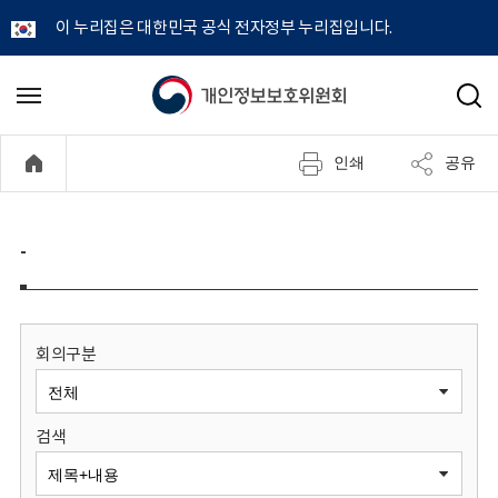
이 누리집은 대한민국 공식 전자정부 누리집입니다.
개
메
검
뉴
색
인
열
인쇄
공유
기
정
보
-
보
호
회의구분
위
검색
원