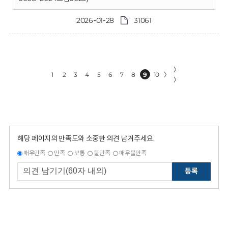
2026-01-28
31061
〉
1
2
3
4
5
6
7
8
9
10
〉
〉
해당 페이지의 만족도와 소중한 의견 남겨주세요.
매우만족
만족
보통
불만족
매우불만족
등록