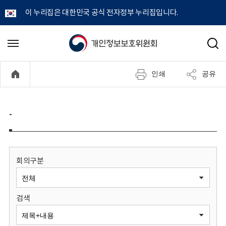
이 누리집은 대한민국 공식 전자정부 누리집입니다.
개
메
검
뉴
색
인
열
인쇄
공유
기
정
보
-
보
호
회의구분
위
검색
원