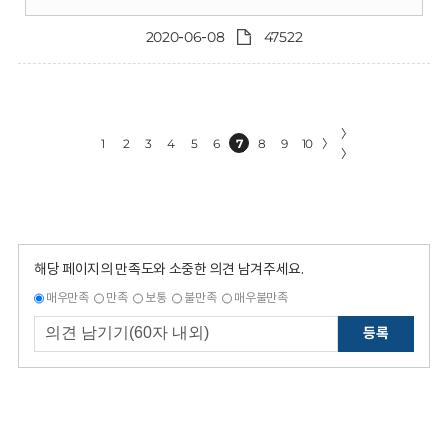
2020-06-08
47522
〉
1
2
3
4
5
6
7
8
9
10
〉
〉
해당 페이지의 만족도와 소중한 의견 남겨주세요.
매우만족
만족
보통
불만족
매우불만족
등록