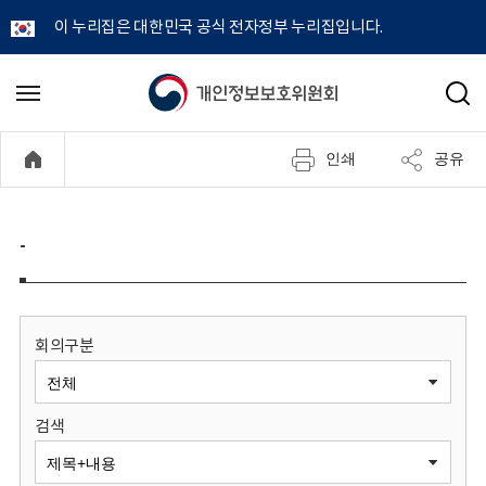
이 누리집은 대한민국 공식 전자정부 누리집입니다.
개
메
검
뉴
색
인
열
인쇄
공유
기
정
보
-
보
호
회의구분
위
검색
원