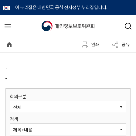
이 누리집은 대한민국 공식 전자정부 누리집입니다.
개
메
검
뉴
색
인
열
인쇄
공유
기
정
보
-
보
호
회의구분
위
검색
원