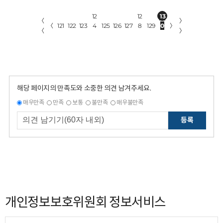
12
12
13
〈
〉
〈
121
122
123
4
125
126
127
8
129
0
〉
〈
〉
해당 페이지의 만족도와 소중한 의견 남겨주세요.
매우만족
만족
보통
불만족
매우불만족
등록
개인정보보호위원회 정보서비스