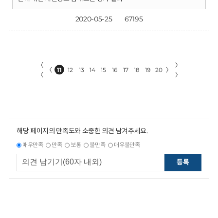
2020-05-25
67195
〈
〉
〈
11
12
13
14
15
16
17
18
19
20
〉
〈
〉
해당 페이지의 만족도와 소중한 의견 남겨주세요.
매우만족
만족
보통
불만족
매우불만족
등록