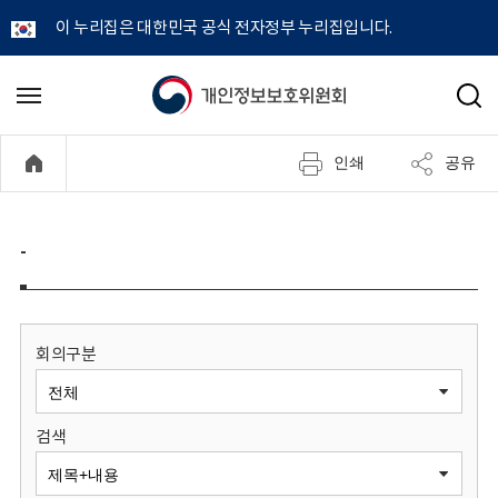
이 누리집은 대한민국 공식 전자정부 누리집입니다.
개
메
검
뉴
색
인
열
인쇄
공유
기
정
보
-
보
호
회의구분
위
검색
원