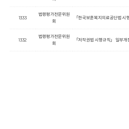
법령평가전문위원
1333
「한국보훈복지의료공단법 시행
회
법령평가전문위원
1332
「저작권법 시행규칙」 일부개정
회