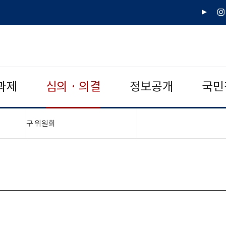
유
인
튜
스
브
타
그
램
과제
심의 · 의결
정보공개
국민
"접기,펼치기"
구 위원회