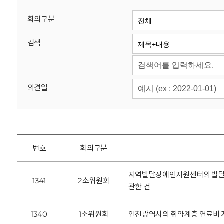
회
회의구분
검색
의결일
번호
회의구분
지역발달장애인지원센터의 발달장
1341
2소위원회
관한 건
1340
1소위원회
인천광역시의 취약계층 연료비 지