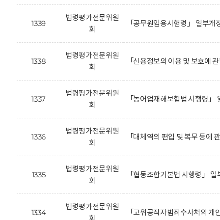
법령평가전문위원
1339
「공무원임용시험령」 일부개정안
회
법령평가전문위원
1338
「신용정보의 이용 및 보호에 관
회
법령평가전문위원
1337
「농어업재해보험법 시행령」 일
회
법령평가전문위원
1336
「대체역의 편입 및 복무 등에 
회
법령평가전문위원
1335
「협동조합기본법 시행령」 일
회
법령평가전문위원
1334
「고위공직자범죄수사처의 개인정
회