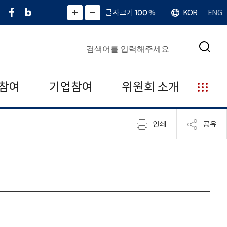
페
네
X
확
글자크기 100
%
KOR
ENG
언
화
화
이
이
(
대
어
면
면
스
버
트
수
확
축
북
블
위
대
통
소
치
검
로
터
합
색
그
)
검
색
참여
기업참여
위원회 소개
누
리
집
인쇄
공유
안
내