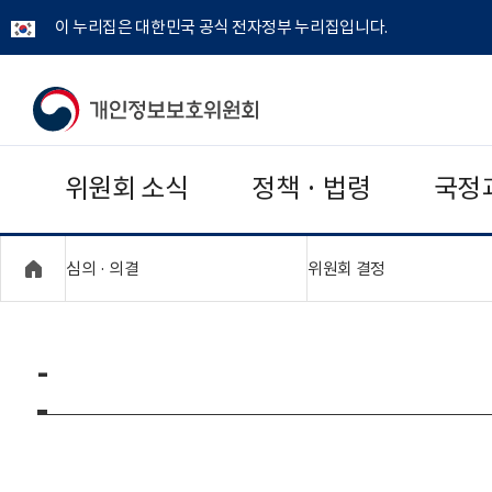
이 누리집은 대한민국 공식 전자정부 누리집입니다.
개
인
위원회 소식
정책 · 법령
국정
정
보
"접기,펼치기"
"접기,펼치기"
심의 · 의결
위원회 결정
보
호
-
위
원