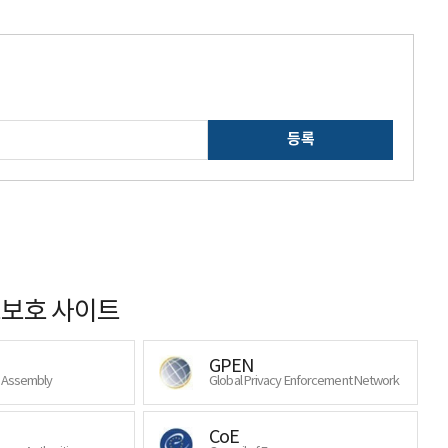
등록
보호 사이트
GPEN
y Assembly
Global Privacy Enforcement Network
CoE