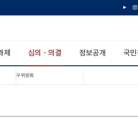
유
인
튜
스
브
타
그
램
과제
심의 · 의결
정보공개
국민
"접기,펼치기"
구 위원회