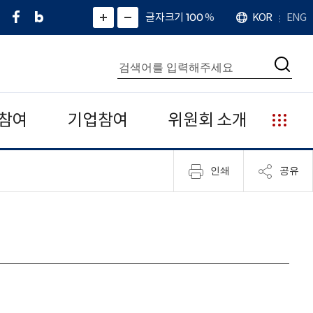
페
네
X
확
글자크기 100
%
KOR
ENG
언
화
화
이
이
(
대
어
면
면
스
버
트
수
확
축
북
블
위
대
통
소
치
검
로
터
합
색
그
)
검
색
참여
기업참여
위원회 소개
누
리
집
인쇄
공유
안
내