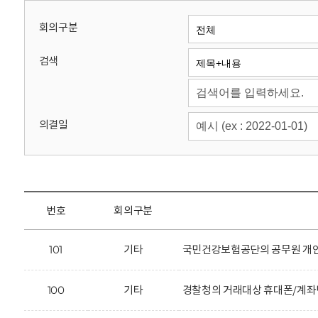
회
회의구분
검색
의결일
번호
회의구분
101
기타
국민건강보험공단의 공무원 개인
100
기타
경찰청의 거래대상 휴대폰/계좌번