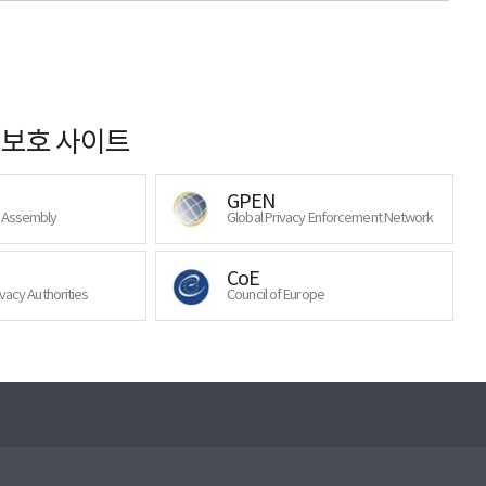
보호 사이트
GPEN
y Assembly
Global Privacy Enforcement Network
CoE
ivacy Authorities
Council of Europe