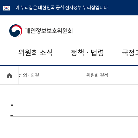
이 누리집은 대한민국 공식 전자정부 누리집입니다.
개
인
위원회 소식
정책 · 법령
국정
정
보
"접기,펼치기"
"접기,펼치기"
심의 · 의결
위원회 결정
보
호
-
위
원