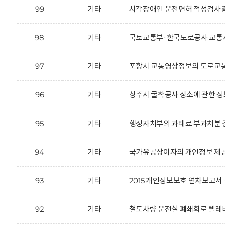
99
기타
시각장애인 운전면허 적성검사결
98
기타
국토교통부·한국도로공사 교통사
97
기타
포항시 교통영상정보의 도로교통
96
기타
상주시 굴착공사 장소에 관한 정
95
기타
행정자치부의 과태료 부과처분 결
94
기타
국가유공상이자의 개인정보 제공
93
기타
2015 개인정보보호 연차보고서 
92
기타
철도차량 운전실 폐쇄회로 텔레비