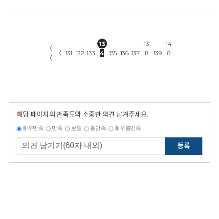
13
13
14
〈
〈
131
132
133
4
135
136
137
8
139
0
〈
해당 페이지의 만족도와 소중한 의견 남겨주세요.
매우만족
만족
보통
불만족
매우불만족
등록