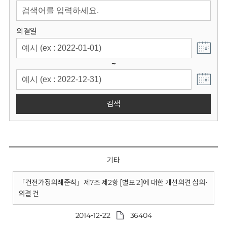
회
의결일
~
검색
기타
「건전가정의례준칙」제7조 제2항 [별표 2]에 대한 개선의견 심의·
의결 건
2014-12-22
36404