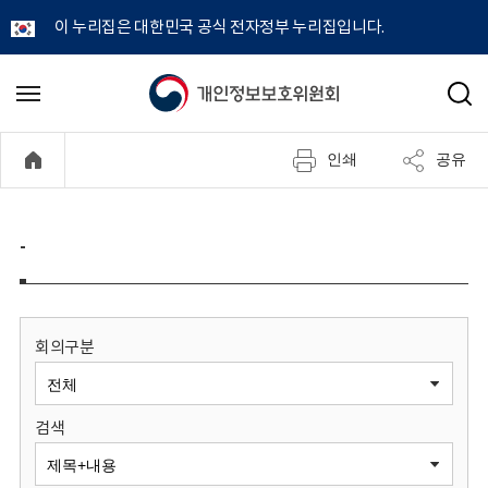
이 누리집은 대한민국 공식 전자정부 누리집입니다.
개
메
검
뉴
색
인
열
인쇄
공유
기
정
보
-
보
호
회의구분
위
검색
원