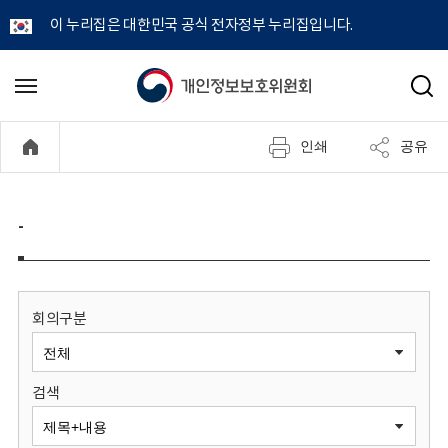
이 누리집은 대한민국 공식 전자정부 누리집입니다.
개
메
검
뉴
색
인
열
인쇄
공유
기
정
보
-
보
호
회의구분
위
검색
원