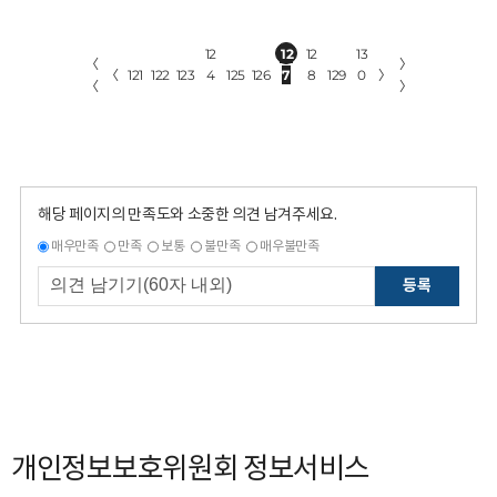
12
12
12
13
〈
〉
〈
121
122
123
4
125
126
7
8
129
0
〉
〈
〉
해당 페이지의 만족도와 소중한 의견 남겨주세요.
매우만족
만족
보통
불만족
매우불만족
등록
개인정보보호위원회 정보서비스