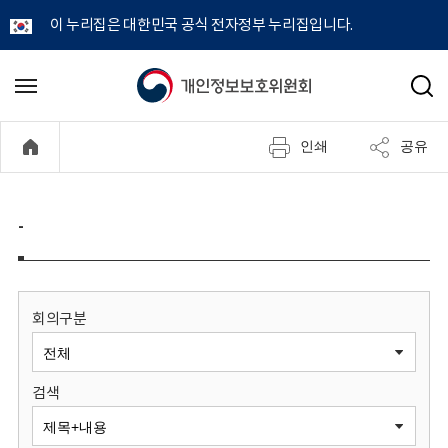
이 누리집은 대한민국 공식 전자정부 누리집입니다.
개
메
검
뉴
색
인
열
인쇄
공유
기
정
보
-
보
호
회의구분
위
검색
원