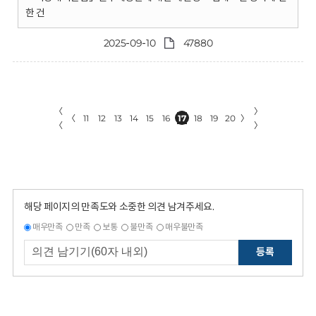
한 건
2025-09-10
47880
〈
〉
〈
11
12
13
14
15
16
17
18
19
20
〉
〈
〉
해당 페이지의 만족도와 소중한 의견 남겨주세요.
매우만족
만족
보통
불만족
매우불만족
등록