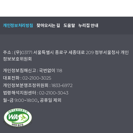
개인정보처리방침
찾아오시는 길
도움말
누리집 안내
주소 : (우)03171 서울특별시 종로구 세종대로 209 정부서울청사 개인
정보보호위원회
개인정보침해신고 : 국번없이 118
대표전화 : 02-2100-3025
개인정보분쟁조정위원회 : 1833-6972
법령해석지원센터 : 02-2100-3043
월~금 9:00~18:00, 공휴일 제외