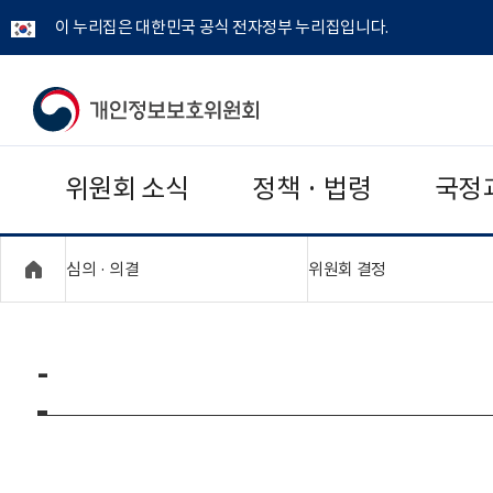
이 누리집은 대한민국 공식 전자정부 누리집입니다.
개
인
위원회 소식
정책 · 법령
국정
정
보
"접기,펼치기"
"접기,펼치기"
심의 · 의결
위원회 결정
보
호
-
위
원