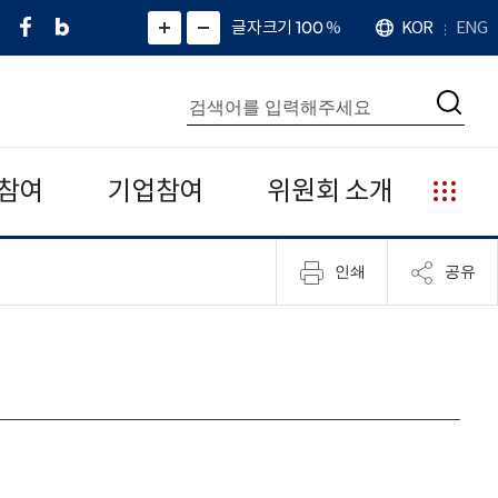
페
네
X
확
글자크기 100
%
KOR
ENG
언
화
화
이
이
(
대
어
면
면
스
버
트
수
확
축
북
블
위
대
통
소
치
검
로
터
합
색
그
)
검
색
참여
기업참여
위원회 소개
누
리
집
인쇄
공유
안
내