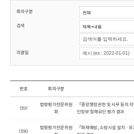
회
회의구분
검색
의결일
번호
회의구분
법령평가전문위원
「중앙행정권한 및 사무 등의 지
1391
회
인정보 침해요인 평가 결과
법령평가전문위원
「화재예방, 소방시설 설치 · 
1390