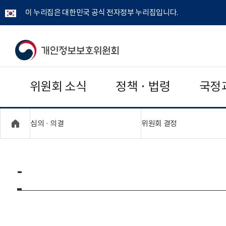
이 누리집은 대한민국 공식 전자정부 누리집입니다.
개
인
위원회 소식
정책 · 법령
국정
정
보
"접기,펼치기"
"접기,펼치기"
심의 · 의결
위원회 결정
보
호
-
위
원