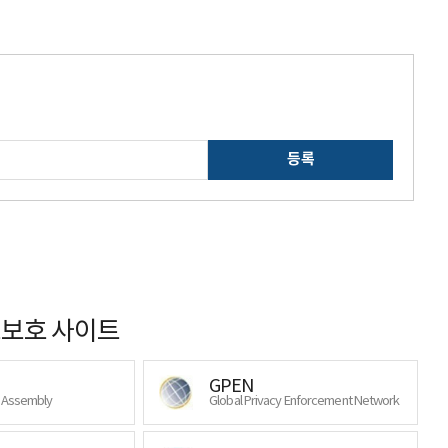
등록
보호 사이트
GPEN
y Assembly
Global Privacy Enforcement Network