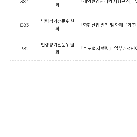
1384
「해양환경관리법 시행규칙」 
회
법령평가전문위원
1383
「화훼산업 발전 및 화훼문화 
회
법령평가전문위원
1382
「수도법 시행령」 일부개정안에
회