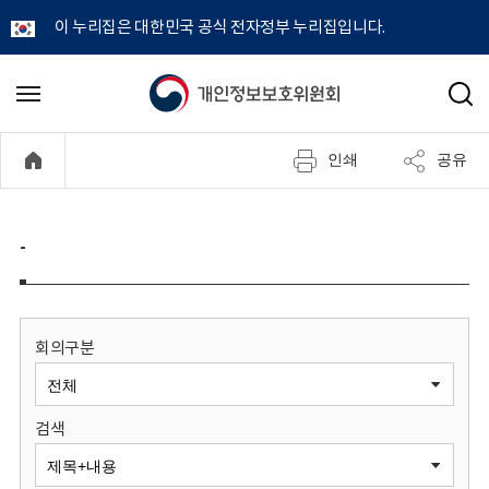
이 누리집은 대한민국 공식 전자정부 누리집입니다.
개
메
검
뉴
색
인
열
인쇄
공유
기
정
보
-
보
호
회의구분
위
검색
원