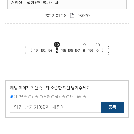
개인정보 침해요인 평가 결과
2022-01-26
16070
19
19
20
〈
〉
〈
191
192
193
4
195
196
197
8
199
0
〉
〈
〉
해당 페이지의 만족도와 소중한 의견 남겨주세요.
매우만족
만족
보통
불만족
매우불만족
등록