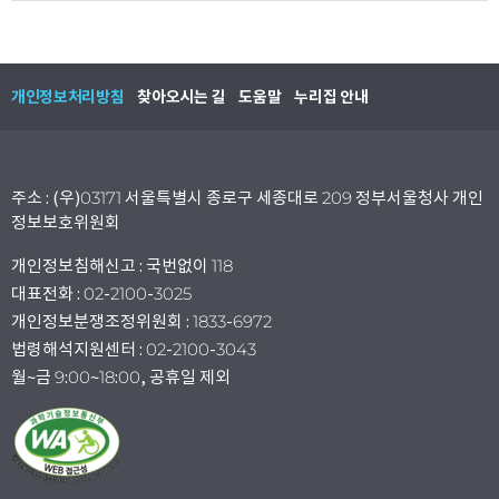
개인정보처리방침
찾아오시는 길
도움말
누리집 안내
주소 : (우)03171 서울특별시 종로구 세종대로 209 정부서울청사 개인
정보보호위원회
개인정보침해신고 : 국번없이 118
대표전화 : 02-2100-3025
개인정보분쟁조정위원회 : 1833-6972
법령해석지원센터 : 02-2100-3043
월~금 9:00~18:00, 공휴일 제외