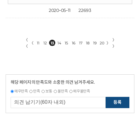
2020-05-11
22693
〈
〉
〈
11
12
13
14
15
16
17
18
19
20
〉
〈
〉
해당 페이지의 만족도와 소중한 의견 남겨주세요.
매우만족
만족
보통
불만족
매우불만족
등록