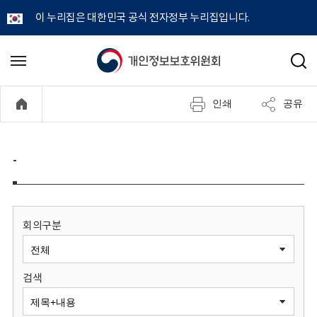
이 누리집은 대한민국 공식 전자정부 누리집입니다.
개
메
검
뉴
색
인
열
인쇄
공유
기
정
보
-
보
호
회의구분
위
검색
원