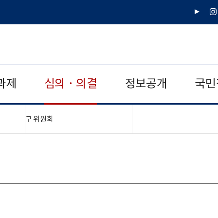
유
인
튜
스
브
타
그
램
과제
심의 · 의결
정보공개
국민
"접기,펼치기"
구 위원회