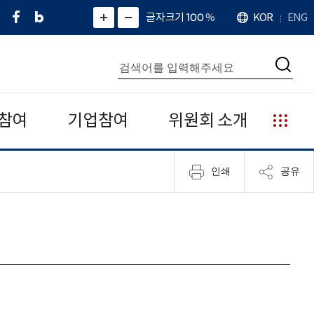
페
네
X
확
글자크기 100
%
KOR
ENG
언
화
화
이
이
(
대
어
면
면
스
버
트
수
확
축
북
블
위
대
통
소
치
검
로
터
합
색
그
)
검
색
참여
기업참여
위원회 소개
누
리
집
인쇄
공유
안
내