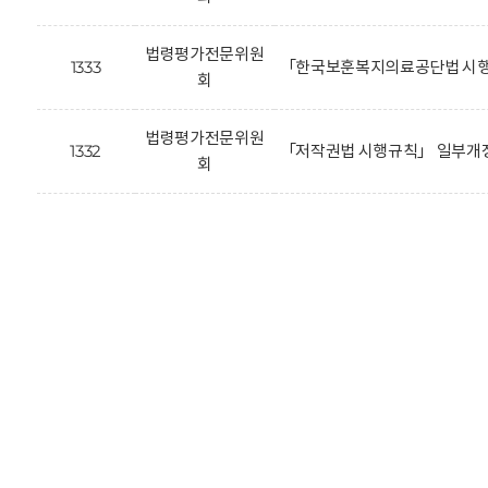
법령평가전문위원
1333
「한국보훈복지의료공단법 시행
회
법령평가전문위원
1332
「저작권법 시행규칙」 일부개정
회