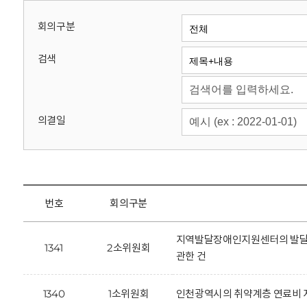
회
회의구분
검색
의결일
번호
회의구분
지역발달장애인지원센터의 발달장
1341
2소위원회
관한 건
1340
1소위원회
인천광역시의 취약계층 연료비 지