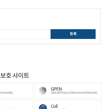
등록
보호 사이트
GPEN
y Assembly
Global Privacy Enforcement Network
CoE