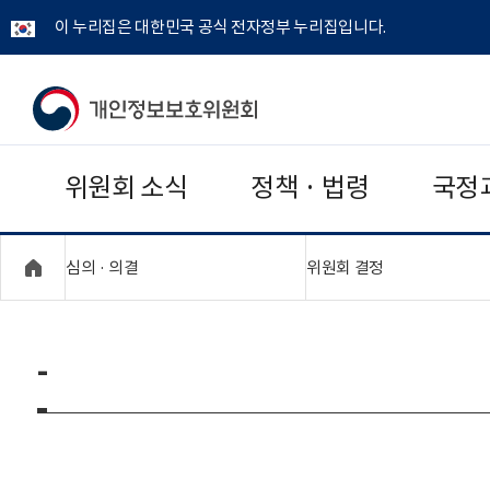
이 누리집은 대한민국 공식 전자정부 누리집입니다.
개
인
위원회 소식
정책 · 법령
국정
정
보
"접기,펼치기"
"접기,펼치기"
심의 · 의결
위원회 결정
보
호
-
위
원