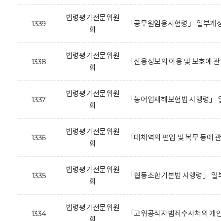
법령평가전문위원
1339
「공무원임용시험령」 일부개정안
회
법령평가전문위원
1338
「신용정보의 이용 및 보호에 관
회
법령평가전문위원
1337
「농어업재해보험법 시행령」 일
회
법령평가전문위원
1336
「대체역의 편입 및 복무 등에 
회
법령평가전문위원
1335
「협동조합기본법 시행령」 일
회
법령평가전문위원
1334
「고위공직자범죄수사처의 개인정
회