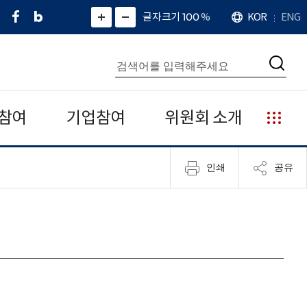
페
네
X
확
글자크기 100
%
KOR
ENG
언
화
화
이
이
(
대
어
면
면
스
버
트
수
확
축
북
블
위
대
통
소
치
검
로
터
합
색
그
)
검
색
참여
기업참여
위원회 소개
누
리
집
인쇄
공유
안
내