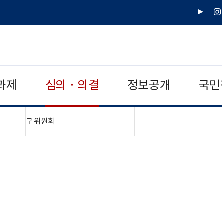
유
인
튜
스
브
타
그
램
과제
심의 · 의결
정보공개
국민
"접기,펼치기"
구 위원회