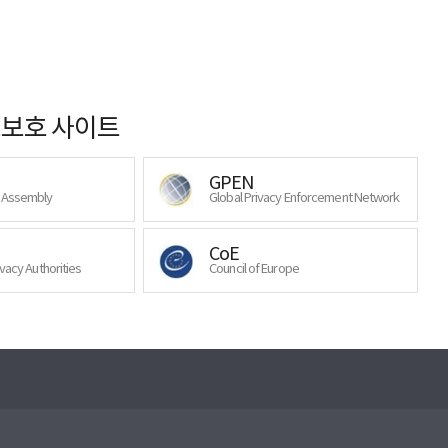
보호 사이트
GPEN
y Assembly
Global Privacy Enforcement Network
CoE
ivacy Authorities
Council of Europe