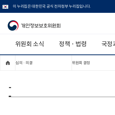
이 누리집은 대한민국 공식 전자정부 누리집입니다.
개
인
위원회 소식
정책 · 법령
국정
정
보
"접기,펼치기"
"접기,펼치기"
심의 · 의결
위원회 결정
보
호
-
위
원