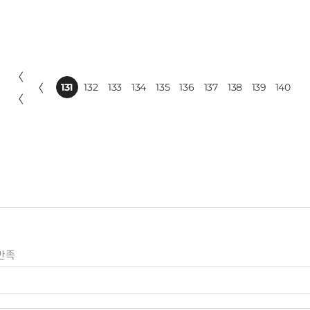
〈
〈
131
132
133
134
135
136
137
138
139
140
〈
만족