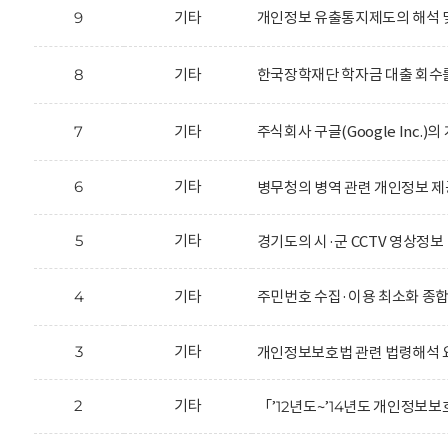
9
기타
개인정보 유출통지제도의 해석 
8
기타
한국장학재단 학자금 대출 회수를
7
기타
주식회사 구글(Google Inc.
6
기타
병무청의 병역 관련 개인정보 제
5
기타
경기도의 시·군 CCTV 영상정보
4
기타
주민번호 수집·이용 최소화 종
3
기타
개인정보보호법 관련 법령해석 
2
기타
「’12년도~’14년도 개인정보보