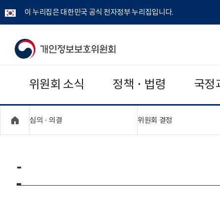
이 누리집은 대한민국 공식 전자정부 누리집입니다.
개
인
위원회 소식
정책 · 법령
국정
정
보
"접기,펼치기"
"접기,펼치기"
심의 · 의결
위원회 결정
보
호
-
위
원