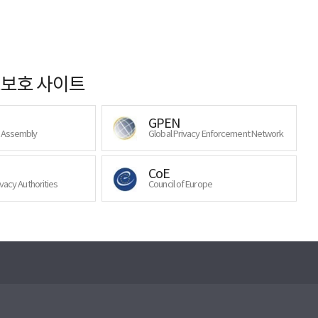
보호 사이트
GPEN
y Assembly
Global Privacy Enforcement Network
CoE
ivacy Authorities
Council of Europe