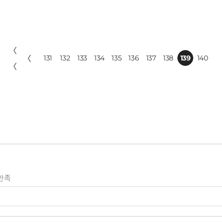
〈
〈
131
132
133
134
135
136
137
138
139
140
〈
만족