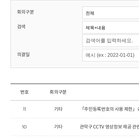
회
회의구분
검색
의결일
번호
회의구분
11
기타
「주민등록번호의 사용 제한」규
10
기타
관악구 CCTV 영상정보 제공 관