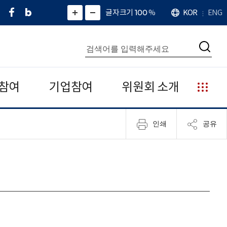
페
네
X
확
글자크기 100
%
KOR
ENG
언
화
화
이
이
(
대
어
면
면
스
버
트
수
확
축
북
블
위
대
통
소
치
검
로
터
합
색
그
)
검
색
참여
기업참여
위원회 소개
누
리
집
인쇄
공유
안
내