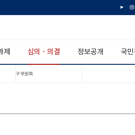
유
인
튜
스
브
타
그
램
과제
심의 · 의결
정보공개
국민
"접기,펼치기"
구 위원회