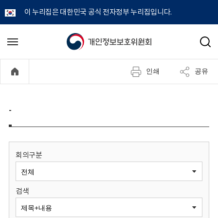
이 누리집은 대한민국 공식 전자정부 누리집입니다.
개
메
검
뉴
색
인
열
인쇄
공유
기
정
보
-
보
호
회의구분
위
검색
원