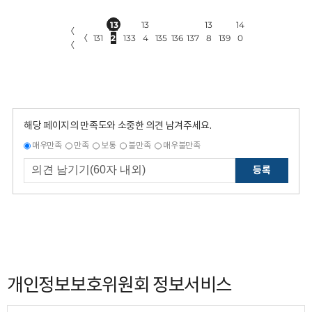
13
13
13
14
〈
〈
131
2
133
4
135
136
137
8
139
0
〈
해당 페이지의 만족도와 소중한 의견 남겨주세요.
매우만족
만족
보통
불만족
매우불만족
등록
개인정보보호위원회 정보서비스