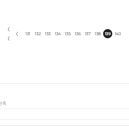
〈
〈
131
132
133
134
135
136
137
138
139
140
〈
만족