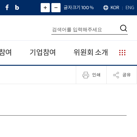
페
네
X
확
글자크기 100
%
KOR
ENG
언
화
화
이
이
(
대
어
면
면
스
버
트
수
확
축
북
블
위
대
통
소
치
검
로
터
합
색
그
)
검
색
참여
기업참여
위원회 소개
누
리
집
인쇄
공유
안
내