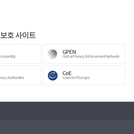
보호 사이트
GPEN
y Assembly
Global Privacy Enforcement Network
CoE
ivacy Authorities
Council of Europe