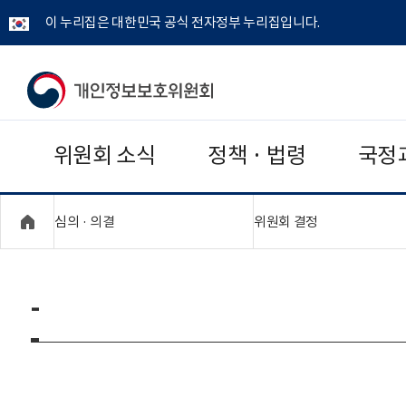
이 누리집은 대한민국 공식 전자정부 누리집입니다.
개
인
위원회 소식
정책 · 법령
국정
정
보
"접기,펼치기"
"접기,펼치기"
심의 · 의결
위원회 결정
보
호
-
위
원