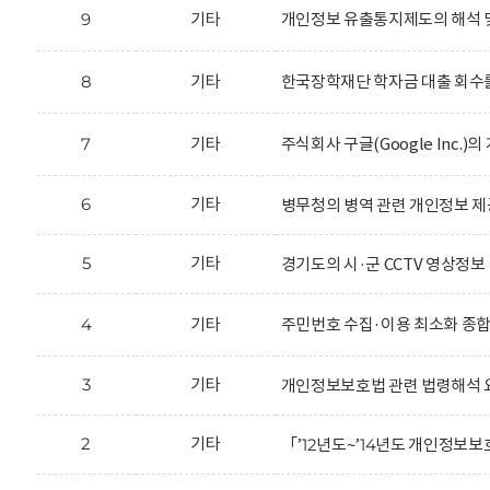
9
기타
개인정보 유출통지제도의 해석 
8
기타
한국장학재단 학자금 대출 회수를
7
기타
주식회사 구글(Google Inc.
6
기타
병무청의 병역 관련 개인정보 제
5
기타
경기도의 시·군 CCTV 영상정보
4
기타
주민번호 수집·이용 최소화 종
3
기타
개인정보보호법 관련 법령해석 
2
기타
「’12년도~’14년도 개인정보보