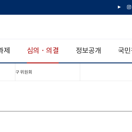
유
인
튜
스
브
타
그
램
과제
심의 · 의결
정보공개
국민
"접기,펼치기"
구 위원회