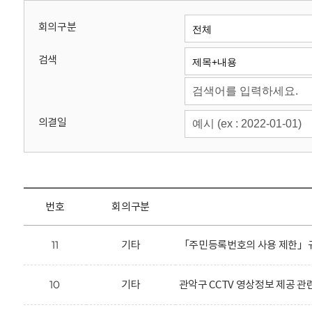
회
회의구분
검색
의결일
번호
회의구분
11
기타
「주민등록번호의 사용 제한」규
10
기타
관악구 CCTV 영상정보 제공 관