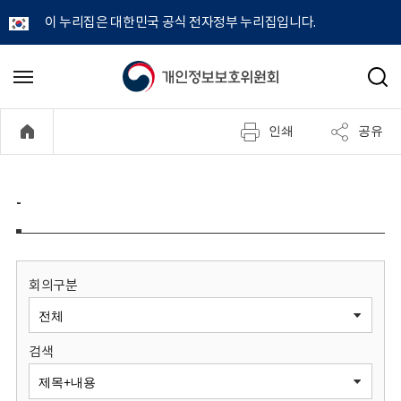
이 누리집은 대한민국 공식 전자정부 누리집입니다.
개
메
검
뉴
색
인
열
인쇄
공유
기
정
보
-
보
호
회의구분
위
검색
원