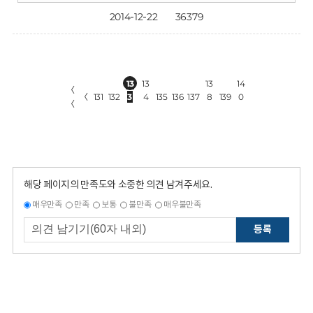
2014-12-22
36379
13
13
13
14
〈
〈
131
132
3
4
135
136
137
8
139
0
〈
해당 페이지의 만족도와 소중한 의견 남겨주세요.
매우만족
만족
보통
불만족
매우불만족
등록