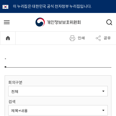
이 누리집은 대한민국 공식 전자정부 누리집입니다.
개
메
검
뉴
색
인
열
인쇄
공유
기
정
보
-
보
호
회의구분
위
검색
원