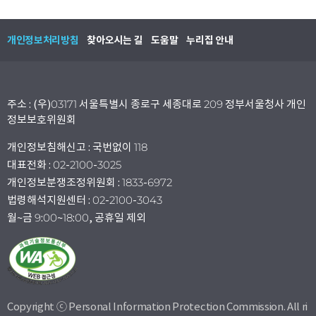
개인정보처리방침
찾아오시는 길
도움말
누리집 안내
주소 : (우)03171 서울특별시 종로구 세종대로 209 정부서울청사 개인
정보보호위원회
개인정보침해신고 : 국번없이 118
대표전화 : 02-2100-3025
개인정보분쟁조정위원회 : 1833-6972
법령해석지원센터 : 02-2100-3043
월~금 9:00~18:00, 공휴일 제외
Copyright ⓒ Personal Information Protection Commission. All ri