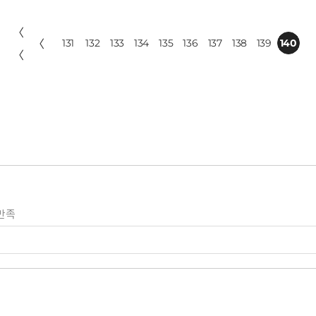
〈
〈
131
132
133
134
135
136
137
138
139
140
〈
만족