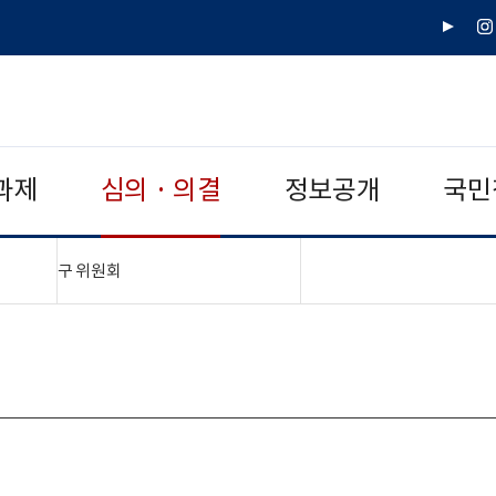
유
인
튜
스
브
타
그
램
과제
심의 · 의결
정보공개
국민
"접기,펼치기"
구 위원회