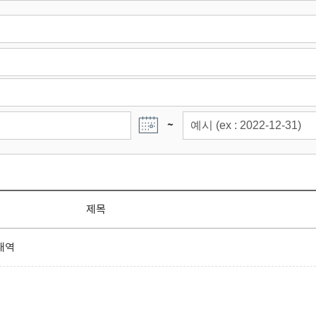
~
제목
내역