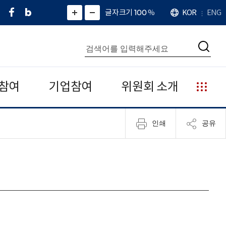
페
네
X
확
글자크기 100
%
KOR
ENG
언
화
화
이
이
(
대
어
면
면
스
버
트
수
확
축
북
블
위
대
통
소
치
검
로
터
합
색
그
)
검
색
참여
기업참여
위원회 소개
누
리
집
인쇄
공유
안
내