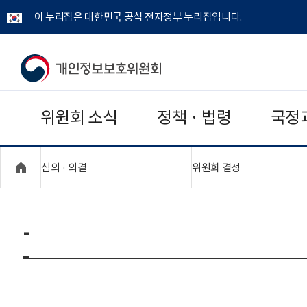
이 누리집은 대한민국 공식 전자정부 누리집입니다.
개
인
위원회 소식
정책 · 법령
국정
정
보
"접기,펼치기"
"접기,펼치기"
심의 · 의결
위원회 결정
보
호
-
위
원