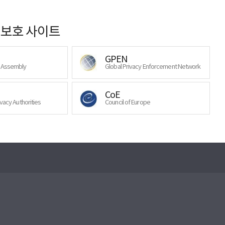
보호 사이트
GPEN
y Assembly
Global Privacy Enforcement Network
CoE
ivacy Authorities
Council of Europe