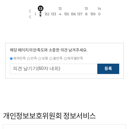
13
13
13
14
〈
〈
1
132
133
4
135
136
137
8
139
0
〈
해당 페이지의 만족도와 소중한 의견 남겨주세요.
매우만족
만족
보통
불만족
매우불만족
등록
개인정보보호위원회 정보서비스