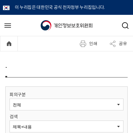
이 누리집은 대한민국 공식 전자정부 누리집입니다.
개
메
검
뉴
색
인
열
인쇄
공유
기
정
보
-
보
호
회의구분
위
검색
원