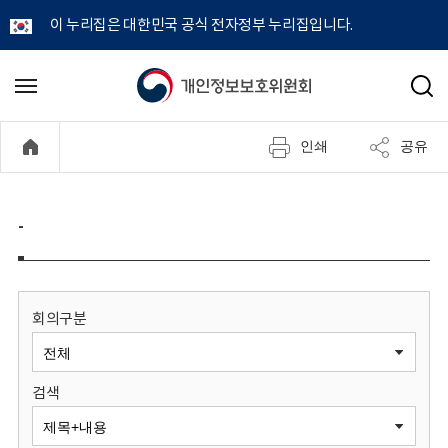
이 누리집은 대한민국 공식 전자정부 누리집입니다.
개
메
검
뉴
색
인
열
인쇄
공유
기
정
보
-
보
호
회의구분
위
검색
원