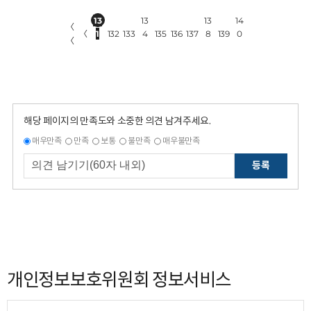
13
13
13
14
〈
〈
1
132
133
4
135
136
137
8
139
0
〈
해당 페이지의 만족도와 소중한 의견 남겨주세요.
매우만족
만족
보통
불만족
매우불만족
등록
개인정보보호위원회 정보서비스